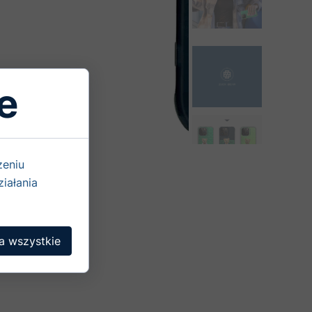
e
zeniu
iałania
a wszystkie