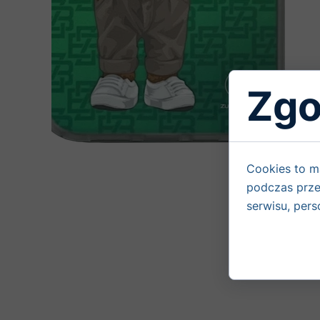
Zgo
Cookies to m
podczas prze
serwisu, perso